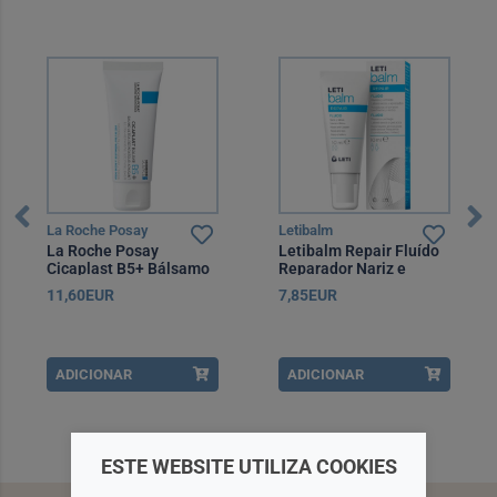
La Roche Posay
Letibalm
La Roche Posay
Letibalm Repair Fluído
Cicaplast B5+ Bálsamo
Reparador Nariz e
Ultra Reparador 40 ml
Lábios 10 ml
11,60EUR
7,85EUR
ADICIONAR
ADICIONAR
ESTE WEBSITE UTILIZA COOKIES