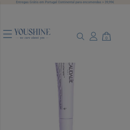
Entregas Grátis em Portugal Continental para encomendas > 39,99€
Caudalie Vinotherapist Bálsamo Labial
0
Vegan 7,5 ml
Ref.: 7251876