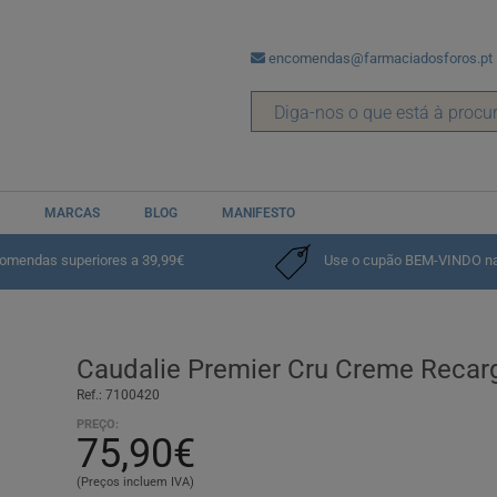
encomendas@farmaciadosforos.pt
MARCAS
BLOG
MANIFESTO
das
comendas superiores a 39,99€
Use o cupão BEM-VINDO na p
Caudalie Premier Cru Creme Recar
Ref.: 7100420
PREÇO:
75,90€
(Preços incluem IVA)