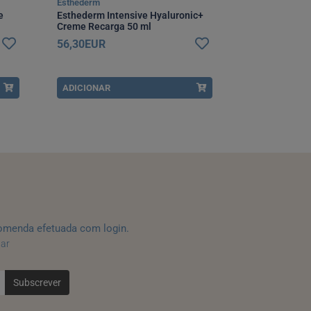
Esthederm
Caudalie
e
Esthederm Intensive Hyaluronic+
Caudalie Pre
Creme Recarga 50 ml
15 ml
56,30EUR
49,90EUR
ADICIONAR
ADICIONAR
omenda efetuada com login.
tar
Subscrever