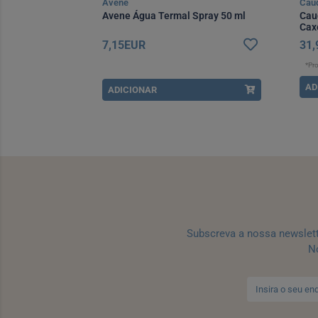
Avene
Caud
u Serum 30 ml
Avene Água Termal Spray 50 ml
Caud
Cax
7,15EUR
31,
*Pr
AD
ADICIONAR
Subscreva a nossa newslet
No