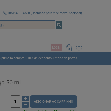
+351961055503 (Chamada para rede móvel nacional)
LOGIN
0
rimeira compra = 10% de desconto + oferta de portes
ga 50 ml
ADICIONAR AO CARRINHO