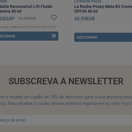
alie
La Roche Posay
alie Resveratrol-Lift Fluido
La Roche Posay Mela B3 Crem
emira 40 ml
SPF30 40 ml
92EUR*
39,90EUR
43,95EUR
omoção válida de 2026-07-08 a 2026-09-01
ICIONAR
ADICIONAR
SUBSCREVA A NEWSLETTER
ter e receba um cupão de 10% de desconto para a sua próxima enc
ta: Para receber o cupão deverá primeiro registar-se no site!
Regis