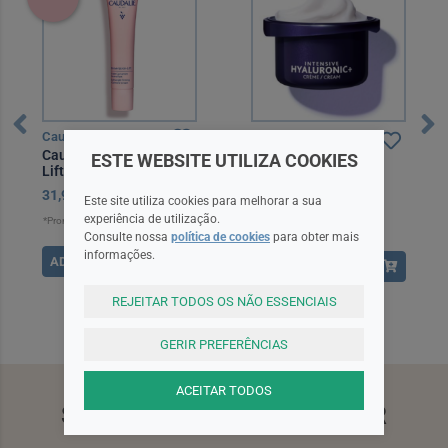
Caudalie
Esthederm
Caudalie Resveratrol-
Esthederm Intensive
ESTE WEBSITE UTILIZA COOKIES
Lift Fluido Caxemira 40
Hyaluronic+ Creme
ml
Recarga 50 ml
31,92EUR*
39,90EUR
56,30EUR
Este site utiliza cookies para melhorar a sua
experiência de utilização.
*Promoção válida de 2026-07-08 a
2026-09-01
Consulte nossa
política de cookies
para obter mais
informações.
ADICIONAR
ADICIONAR
REJEITAR TODOS OS NÃO ESSENCIAIS
GERIR PREFERÊNCIAS
ACEITAR TODOS
SUBSCREVA A NEWSLETTER