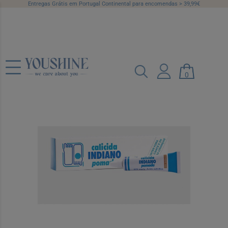
Entregas Grátis em Portugal Continental para encomendas > 39,99€
Calicida Indiano, 270 mg/g-5 g x 1 pda
Ref.: 2087492
0