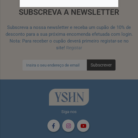
SUBSCREVA A NEWSLETTER
Subscreva a nossa newsletter e receba um cupão de 10% de
desconto para a sua próxima encomenda efetuada com login.
Nota: Para receber o cupão deverá primeiro registar-se no
site!
Registar
Subscrever
Siga-nos