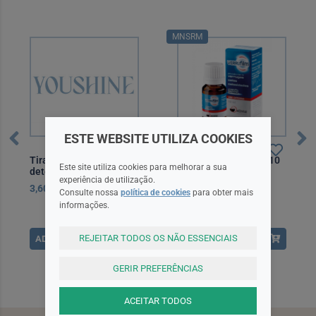
MNSRM
ESTE WEBSITE UTILIZA COOKIES
Verrufilm
Tiraplastic penso azul
Verrufilm, 167 mg/g-10
Este site utiliza cookies para melhorar a sua
detetavel
mL x 1 sol cut gta
experiência de utilização.
3,60EUR
11,50EUR
Consulte nossa
política de cookies
para obter mais
informações.
REJEITAR TODOS OS NÃO ESSENCIAIS
ADICIONAR
ADICIONAR
GERIR PREFERÊNCIAS
ACEITAR TODOS