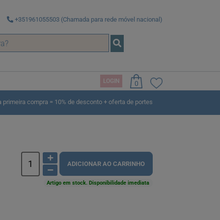
+351961055503 (Chamada para rede móvel nacional)
LOGIN
0
rimeira compra = 10% de desconto + oferta de portes
ADICIONAR AO CARRINHO
Artigo em stock. Disponibilidade imediata