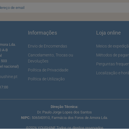
Informações
Loja online
mora Lda.
Envio de Encomendas
Meios de expediç
0 A-B
Cancelamento, Trocas ou
Métodos de paga
al
5 503
Devoluções
Perguntas freque
l nacional)
Política de Privacidade
Localização e horá
ushine.pt
Política de Utilização
17:00
Direção Técnica:
Dr. Paulo Jorge Lopes dos Santos
NIPC:
506540910, Farmácia dos Foros de Amora Lda.
©2026 YOUSHINE Todos os direitos reservados