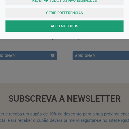
REJEITAR TODOS OS NÃO ESSENCIAIS
GERIR PREFERÊNCIAS
ufilm
Akildia
ufilm, 167 mg/g-10 mL x 1 sol
Akildia Creme Pé Diabético 15
ACEITAR TODOS
gta
com Preço especial
,50EUR
11,90EUR
ICIONAR
ADICIONAR
SUBSCREVA A NEWSLETTER
ter e receba um cupão de 10% de desconto para a sua próxima enc
ta: Para receber o cupão deverá primeiro registar-se no site!
Regis