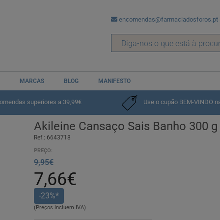
encomendas@farmaciadosforos.pt
MARCAS
BLOG
MANIFESTO
s
comendas superiores a 39,99€
Use o cupão BEM-VINDO na p
Akileine Cansaço Sais Banho 300 g
Ref.: 6643718
PREÇO:
9,95€
7,66€
-23%*
(Preços incluem IVA)