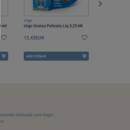
Urgo
Calicida Indian
0 ml
Urgo Gretas Pelicula Liq 3,25 Ml
Calicida Indi
mg/mL x 1 sol
12,43EUR
8,15EUR
ADICIONAR
ADICIONAR
omenda efetuada com login.
tar