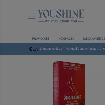
PROMOÇÕES
NOVIDADES
MEDICAMENTOS
Home
Corpo
Cuidado das Mãos, Pés e Unhas
Pé
Entregas Grátis em Portugal Continental para en