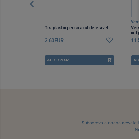
Verr
mL-13mL x 1
Tiraplastic penso azul detetavel
Verr
cut 
3,60EUR
11
ADICIONAR
AD
Subscreva a nossa newslet
No