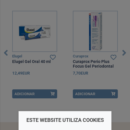
Elugel
Curaprox
Elugel Gel Oral 40 ml
Curaprox Perio Plus
Focus Gel Periodontal
10 ml
12,49EUR
7,70EUR
ADICIONAR
ADICIONAR
ESTE WEBSITE UTILIZA COOKIES