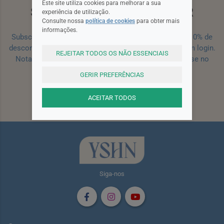
Este site utiliza cookies para melhorar a sua
SUBSCREVA A NEWSLETTER
experiência de utilização.
Consulte nossa
política de cookies
para obter mais
informações.
Subscreva a nossa newsletter e receba um cupão de 10% de
desconto para a sua próxima encomenda efetuada com login.
REJEITAR TODOS OS NÃO ESSENCIAIS
Nota: Para receber o cupão deverá primeiro registar-se no
site!
Registar
GERIR PREFERÊNCIAS
ACEITAR TODOS
Subscrever
Siga-nos