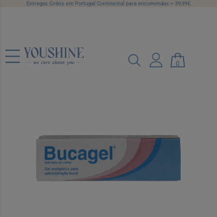
Entregas Grátis em Portugal Continental para encomendas > 39,99€
Bucagel , 87 mg/g Bisnaga 10 g Gel
0
bucal
Ref.: 9194308