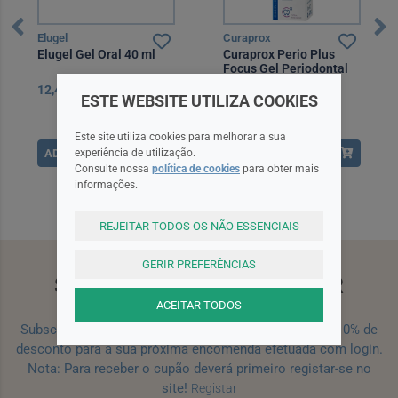
Elugel
Curaprox
Elugel Gel Oral 40 ml
Curaprox Perio Plus
Focus Gel Periodontal
10 ml
12,49EUR
7,70EUR
ESTE WEBSITE UTILIZA COOKIES
Este site utiliza cookies para melhorar a sua
experiência de utilização.
ADICIONAR
ADICIONAR
Consulte nossa
política de cookies
para obter mais
informações.
REJEITAR TODOS OS NÃO ESSENCIAIS
GERIR PREFERÊNCIAS
SUBSCREVA A NEWSLETTER
ACEITAR TODOS
Subscreva a nossa newsletter e receba um cupão de 10% de
desconto para a sua próxima encomenda efetuada com login.
Nota: Para receber o cupão deverá primeiro registar-se no
site!
Registar