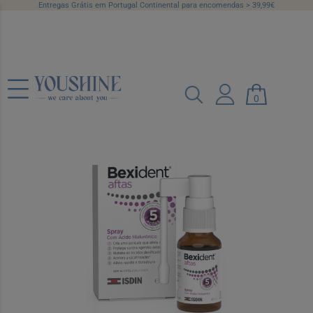
Entregas Grátis em Portugal Continental para encomendas > 39,99€
Bexident Aftas Spray 15ml
0
Ref.: 6041822