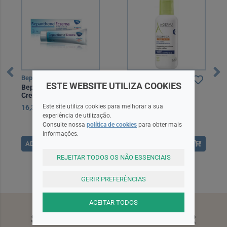
Bepanthene
A-Derma
ESTE WEBSITE UTILIZA COOKIES
Bepanthene Eczema
A-Derma Exomega
Creme 50g
Control Creme
Emoliente Noite 400 ml
Este site utiliza cookies para melhorar a sua
16,30EUR
30,50EUR
experiência de utilização.
Consulte nossa
política de cookies
para obter mais
informações.
ADICIONAR
ADICIONAR
REJEITAR TODOS OS NÃO ESSENCIAIS
GERIR PREFERÊNCIAS
ACEITAR TODOS
SUBSCREVA A NEWSLETTER