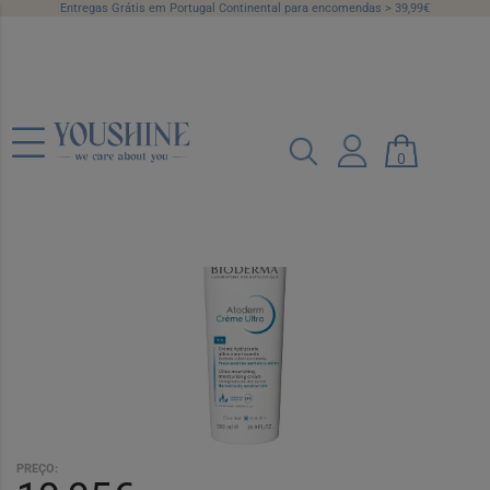
Entregas Grátis em Portugal Continental para encomendas > 39,99€
Bioderma Atoderm Creme Ultra 500 ml
com Preço Especial
0
Ref.: 7547877
PREÇO: