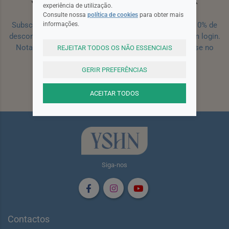
experiência de utilização.
Consulte nossa
política de cookies
para obter mais
informações.
Subscreva a nossa newsletter e receba um cupão de 10% de
desconto para a sua próxima encomenda efetuada com login.
Nota: Para receber o cupão deverá primeiro registar-se no
REJEITAR TODOS OS NÃO ESSENCIAIS
site!
Registar
GERIR PREFERÊNCIAS
Subscrever
ACEITAR TODOS
Siga-nos
Contactos