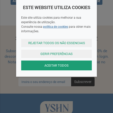
ADICIONAR
ADICIONAR
ESTE WEBSITE UTILIZA COOKIES
Este site utiliza cookies para melhorar a sua
experiência de utilização.
Consulte nossa
política de cookies
para obter mais
informações.
SUBSCREVA A NEWSLETTER
REJEITAR TODOS OS NÃO ESSENCIAIS
Subscreva a nossa newsletter e receba um cupão de 10% de
GERIR PREFERÊNCIAS
desconto para a sua próxima encomenda efetuada com login.
Nota: Para receber o cupão deverá primeiro registar-se no
ACEITAR TODOS
site!
Registar
Subscrever