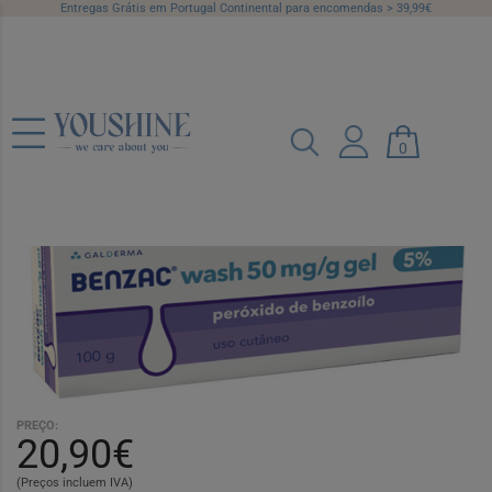
Entregas Grátis em Portugal Continental para encomendas > 39,99€
Benzac Wash 5, 50 mg/g-100 g x 1 gel
0
bisnaga
Ref.: 3035482
PREÇO:
20,90€
(Preços incluem IVA)