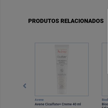
PRODUTOS RELACIONADOS
Avene
Bio
2O Água
Avene Cicalfate+ Creme 40 ml
Bio
o Limitada
Edi