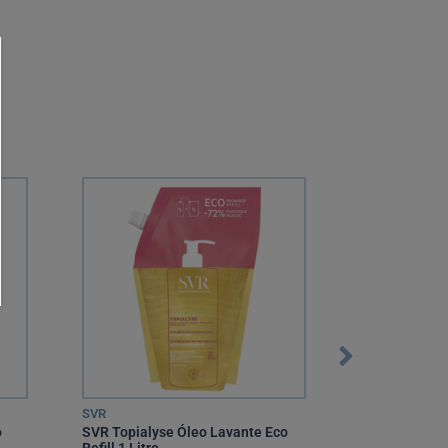
SVR
Caudalie
o
SVR Topialyse Óleo Lavante Eco
Caudalie Corp
Refill 1 Litro
Vigne 200 ml