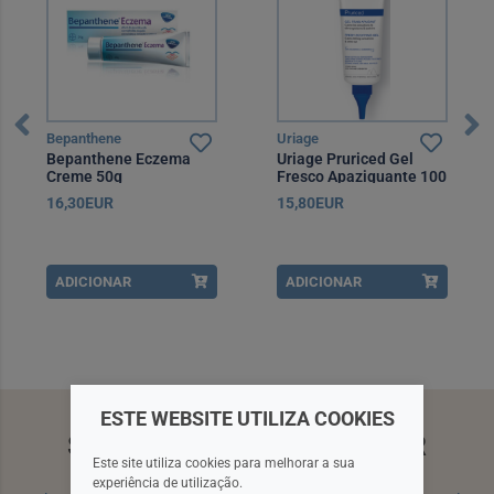
Bepanthene
Uriage
Bepanthene Eczema
Uriage Pruriced Gel
Creme 50g
Fresco Apaziguante 100
ml
16,30EUR
15,80EUR
ADICIONAR
ADICIONAR
ESTE WEBSITE UTILIZA COOKIES
SUBSCREVA A NEWSLETTER
Este site utiliza cookies para melhorar a sua
experiência de utilização.