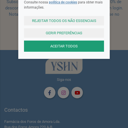
Subscreva a nossa newsletter e receba um cupão de 10% de
Consulte nossa
política de cookies
para obter mais
informações.
desconto para a sua próxima encomenda efetuada com login.
Nota: Para receber o cupão deverá primeiro registar-se no
site!
Registar
REJEITAR TODOS OS NÃO ESSENCIAIS
GERIR PREFERÊNCIAS
Subscrever
ACEITAR TODOS
Siga-nos
Contactos
Farmácia dos Foros de Amora Lda.
Rua dos Foros Amora 220 A-B