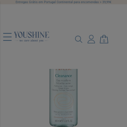
Entregas Grátis em Portugal Continental para encomendas > 39,99€
Avene Cleanance Água Micelar 400 ml
Ref.: 6931766
0