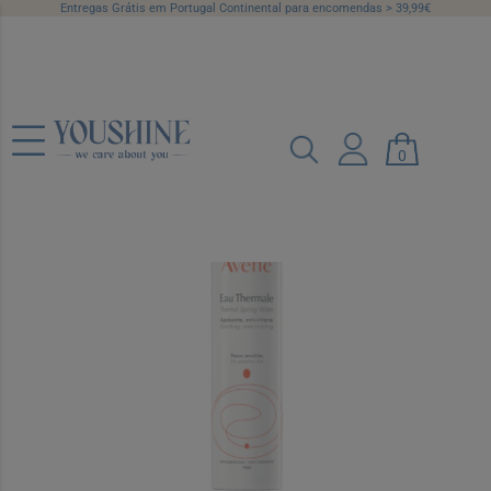
Entregas Grátis em Portugal Continental para encomendas > 39,99€
Avene Água Termal Spray 300 ml
Ref.: 6021980
0