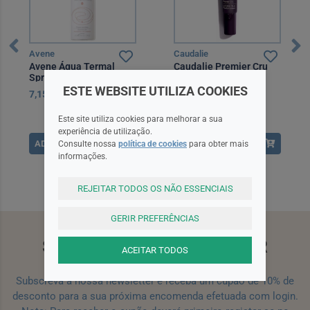
Avene
Caudalie
Avene Água Termal
Caudalie Premier Cru
Spray 50 ml
Creme Olhos 15 ml
ESTE WEBSITE UTILIZA COOKIES
7,15EUR
49,90EUR
Este site utiliza cookies para melhorar a sua
experiência de utilização.
ADICIONAR
ADICIONAR
Consulte nossa
política de cookies
para obter mais
informações.
REJEITAR TODOS OS NÃO ESSENCIAIS
GERIR PREFERÊNCIAS
SUBSCREVA A NEWSLETTER
ACEITAR TODOS
Subscreva a nossa newsletter e receba um cupão de 10% de
desconto para a sua próxima encomenda efetuada com login.