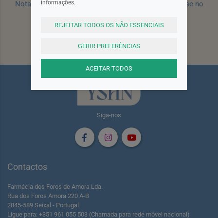
informações.
Nota: Para receber o cupão deverá primeiro registar-se no
site!
Registar
REJEITAR TODOS OS NÃO ESSENCIAIS
Subscrever
GERIR PREFERÊNCIAS
ACEITAR TODOS
Siga-nos
Contactos
Farmácia dos Foros de Amora Lda.
Rua dos Foros Amora 220 A-B
2845-589 Seixal - Portugal
Ligue para: +351 961 055 503 (Chamada para rede móvel nacional)