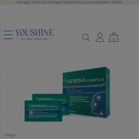
Entregas Grátis em Portugal Continental para encomendas > 39,99€
Aspirina Complex , 500 mg + 30 mg 10
0
Saqueta Granul susp oral
Ref.: 5773965
PREÇO: