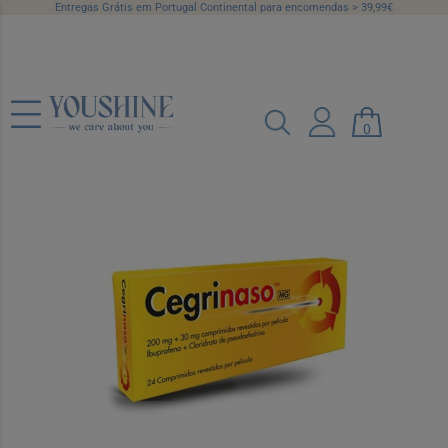
Entregas Grátis em Portugal Continental para encomendas > 39,99€
Cegrinaso MG, 200 mg + 30 mg Blister
0
24 Unidade(s) Comp revest pelic
Ref.: 5726369