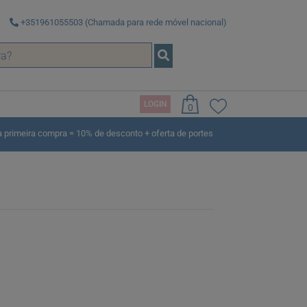
+351961055503 (Chamada para rede móvel nacional)
LOGIN
0
rimeira compra = 10% de desconto + oferta de portes