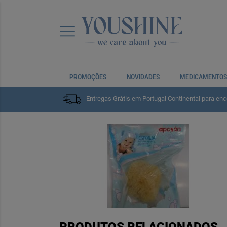
PROMOÇÕES
NOVIDADES
MEDICAMENTOS
Entregas Grátis em Portugal Continental para en
Home
Bebé e Mamã
Cuidados do Bebé
Higiene