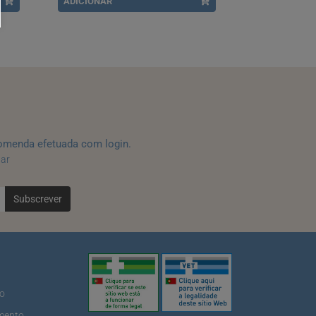
ADICIONAR
ADICIONAR
omenda efetuada com login.
tar
Subscrever
ão
mento