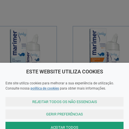
ESTE WEBSITE UTILIZA COOKIES
Este site utiliza cookies para melhorar a sua experiência de utilização.
Consulte nossa
política de cookies
para obter mais informações.
imer
Marimer
imer Baby Hig Nasal Diaria
Marimer Baby Nariz Entup Con
REJEITAR TODOS OS NÃO ESSENCIAIS
Ml
100Ml
,50EUR
12,85EUR
GERIR PREFERÊNCIAS
ACEITAR TODOS