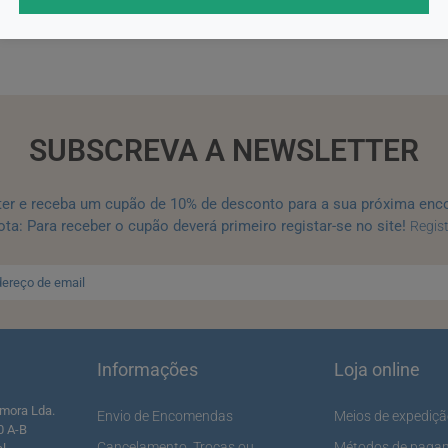
ICIONAR
ADICIONAR
SUBSCREVA A NEWSLETTER
ter e receba um cupão de 10% de desconto para a sua próxima enc
ta: Para receber o cupão deverá primeiro registar-se no site!
Regis
Informações
Loja online
mora Lda.
Envio de Encomendas
Meios de expediç
0 A-B
Cancelamento, Trocas ou
Métodos de paga