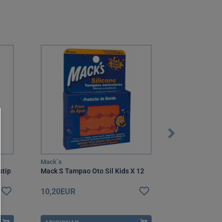
Mack`s
Klorane
stip
Mack S Tampao Oto Sil Kids X 12
Klorane Bébé 
Parfum 50 ml 
10,20EUR
15,99EUR