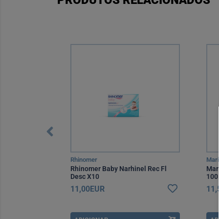
PRODUTOS RELACIONADOS
Rhinomer
Mar
vante Pele
Rhinomer Baby Narhinel Rec Fl
Mar
reço Especial
Desc X10
100
11,00EUR
11