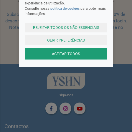
experiência de utilização.
Consulte nossa
política de cookies
para obter mais
informações.
Subscreva a nossa newsletter e receba um cupão de 10% de
desconto para a sua próxima encomenda efetuada com login.
Nota: Para receber o cupão deverá primeiro registar-se no
REJEITAR TODOS OS NÃO ESSENCIAIS
site!
Registar
GERIR PREFERÊNCIAS
Subscrever
ACEITAR TODOS
Siga-nos
Contactos