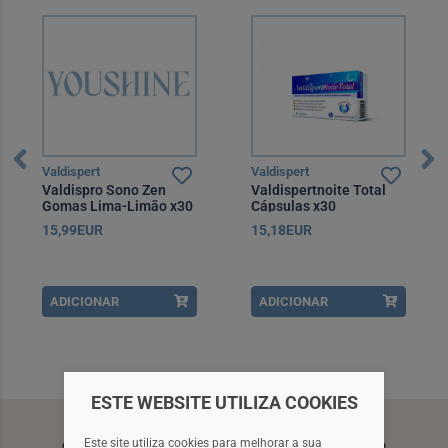
Valdispert
Valdispert
Valdispro Sono Zen
Valdispertnoite Total
Gomas Lima-Limão x30
Cápsulas x30
15,99EUR
15,18EUR
ADICIONAR
ADICIONAR
ESTE WEBSITE UTILIZA COOKIES
Este site utiliza cookies para melhorar a sua