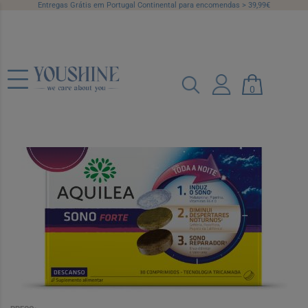
Entregas Grátis em Portugal Continental para encomendas > 39,99€
Aquilea Sono Forte Comp X30, comps
0
Ref.: 7116202