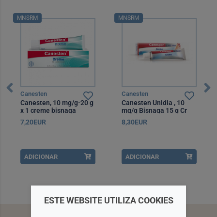
MNSRM
MNSRM
Canesten
Canesten
Canesten, 10 mg/g-20 g
Canesten Unidia , 10
x 1 creme bisnaga
mg/g Bisnaga 15 g Cr
7,20EUR
8,30EUR
ADICIONAR
ADICIONAR
ESTE WEBSITE UTILIZA COOKIES