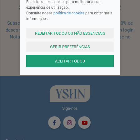
Este site utiliza cookies para melhorar a sua
SUBSCREVA A NEWSLETTER
experiência de utilização.
Consulte nossa
política de cookies
para obter mais
informações.
Subscreva a nossa newsletter e receba um cupão de 10% de
desconto para a sua próxima encomenda efetuada com login.
REJEITAR TODOS OS NÃO ESSENCIAIS
Nota: Para receber o cupão deverá primeiro registar-se no
site!
Registar
GERIR PREFERÊNCIAS
ACEITAR TODOS
Subscrever
Siga-nos