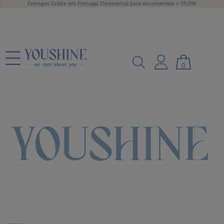
Entregas Grátis em Portugal Continental para encomendas > 39,99€
Akileine Creme Antitranspirante 75 ml
0
Ref.: 7366328