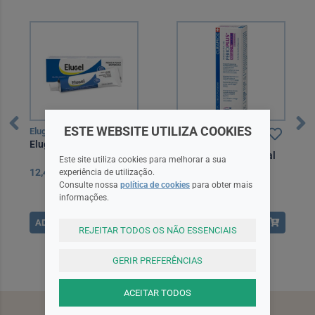
ESTE WEBSITE UTILIZA COOKIES
Elugel
Curaprox
Elugel Gel Oral 40 ml
Curaprox Perio Plus
Focus Gel Periodontal
Este site utiliza cookies para melhorar a sua
10 ml
experiência de utilização.
12,49EUR
7,70EUR
Consulte nossa
política de cookies
para obter mais
informações.
ADICIONAR
ADICIONAR
REJEITAR TODOS OS NÃO ESSENCIAIS
GERIR PREFERÊNCIAS
ACEITAR TODOS