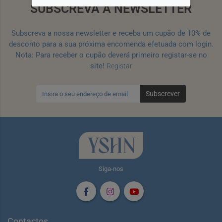
SUBSCREVA A NEWSLETTER
Subscreva a nossa newsletter e receba um cupão de 10% de
desconto para a sua próxima encomenda efetuada com login.
Nota: Para receber o cupão deverá primeiro registar-se no
site!
Registar
Subscrever
Siga-nos
Contactos