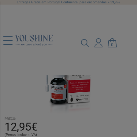
Entregas Grátis em Portugal Continental para encomendas > 39,99€
Aftaspray Spray Oral 20 ml
Ref.: 6138883
0
PREÇO:
12,95€
(Preços incluem IVA)