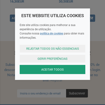
16,30EUR
30,50EUR
ESTE WEBSITE UTILIZA COOKIES
ADICIONAR
ADICIONAR
Este site utiliza cookies para melhorar a sua
experiência de utilização.
Consulte nossa
política de cookies
para obter mais
informações.
REJEITAR TODOS OS NÃO ESSENCIAIS
SUBSCREVA A NEWSLETTER
GERIR PREFERÊNCIAS
Subscreva a nossa newsletter e receba um cupão de 10% de
ACEITAR TODOS
desconto para a sua próxima encomenda efetuada com login.
Nota: Para receber o cupão deverá primeiro registar-se no
site!
Registar
Subscrever