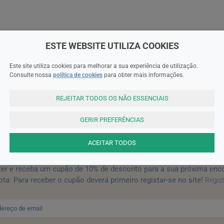
ESTE WEBSITE UTILIZA COOKIES
Este site utiliza cookies para melhorar a sua experiência de utilização.
Consulte nossa
política de cookies
para obter mais informações.
REJEITAR TODOS OS NÃO ESSENCIAIS
GERIR PREFERÊNCIAS
SUBSCREVA A NEWSLETTER
ACEITAR TODOS
ter e receba um cupão de 10% de desconto para a sua próxima enc
ta: Para receber o cupão deverá primeiro registar-se no site!
Regis