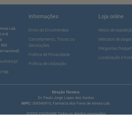
Informações
Loja online
mora Lda.
Envio de Encomendas
Meios de expediç
0 A-B
Cancelamento, Trocas ou
Métodos de paga
al
5 503
Devoluções
Perguntas freque
l nacional)
Política de Privacidade
Localização e horá
ushine.pt
Política de Utilização
17:00
Direção Técnica:
Dr. Paulo Jorge Lopes dos Santos
NIPC:
506540910, Farmácia dos Foros de Amora Lda.
©2026 YOUSHINE Todos os direitos reservados
Coolsis
Design and Development by