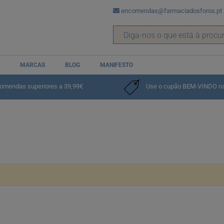
encomendas@farmaciadosforos.pt
MARCAS
BLOG
MANIFESTO
comendas superiores a 39,99€
Use o cupão BEM-VINDO na p