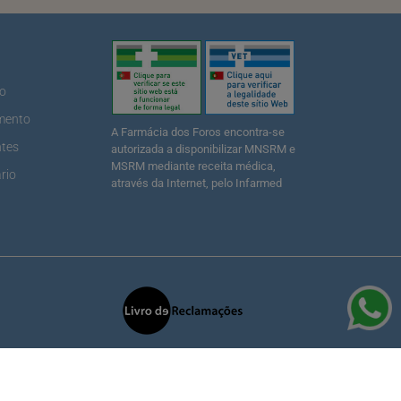
ão
mento
A Farmácia dos Foros encontra-se
ntes
autorizada a disponibilizar MNSRM e
MSRM mediante receita médica,
rio
através da Internet, pelo Infarmed