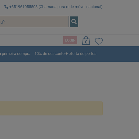
+351961055503 (Chamada para rede móvel nacional)
LOGIN
0
rimeira compra = 10% de desconto + oferta de portes