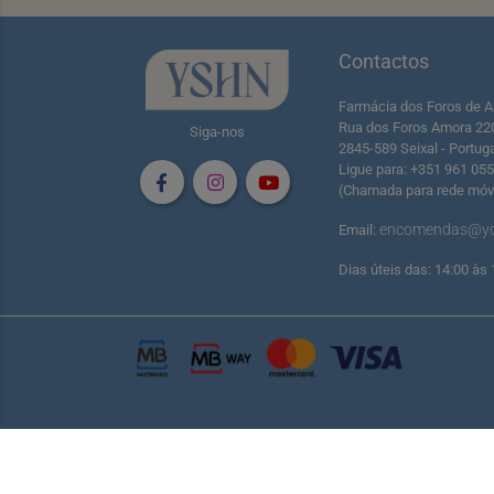
Contactos
Farmácia dos Foros de A
Rua dos Foros Amora 22
Siga-nos
2845-589 Seixal - Portug
Ligue para: +351 961 05
(Chamada para rede móve
encomendas@yo
Email:
Dias úteis das: 14:00 às 