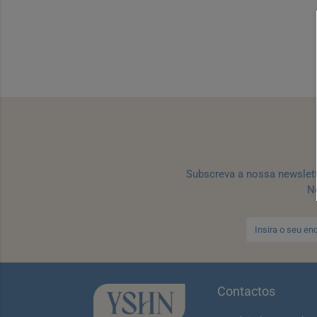
Subscreva a nossa newslet
No
Contactos