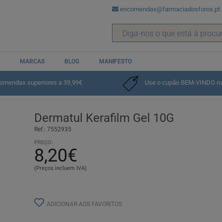
encomendas@farmaciadosforos.pt
MARCAS
BLOG
MANIFESTO
comendas superiores a 39,99€
Use o cupão BEM-VINDO na p
Dermatul Kerafilm Gel 10G
Ref.: 7552935
PREÇO:
8,20€
(Preços incluem IVA)
ADICIONAR AOS FAVORITOS