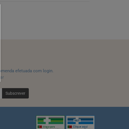
omenda efetuada com login.
tar
Subscrever