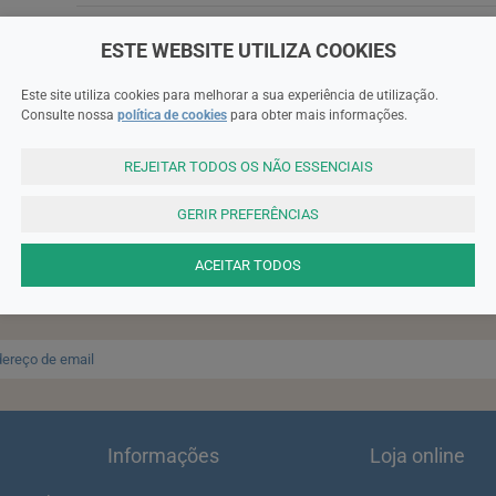
ESTE WEBSITE UTILIZA COOKIES
Este site utiliza cookies para melhorar a sua experiência de utilização.
Consulte nossa
política de cookies
para obter mais informações.
REJEITAR TODOS OS NÃO ESSENCIAIS
SUBSCREVA A NEWSLETTER
GERIR PREFERÊNCIAS
ACEITAR TODOS
ter e receba um cupão de 10% de desconto para a sua próxima enc
ta: Para receber o cupão deverá primeiro registar-se no site!
Regis
Informações
Loja online