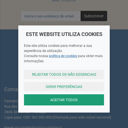
Subscrever
ESTE WEBSITE UTILIZA COOKIES
Este site utiliza cookies para melhorar a sua
experiência de utilização.
Consulte nossa
política de cookies
para obter mais
Siga-nos
informações.
REJEITAR TODOS OS NÃO ESSENCIAIS
GERIR PREFERÊNCIAS
Contactos
ACEITAR TODOS
Farmácia dos Foros de Amora Lda.
Rua dos Foros Amora 220 A-B
2845-589 Seixal - Portugal
Ligue para: +351 961 055 503 (Chamada para rede móvel nacional)
encomendas@youshine.pt
Email: