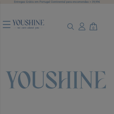
Entregas Grátis em Portugal Continental para encomendas > 39,99€
0
Dercos Anticaspa DS Ch Caspa
Oleosa95Ml, x 1
Ref.: 7600494