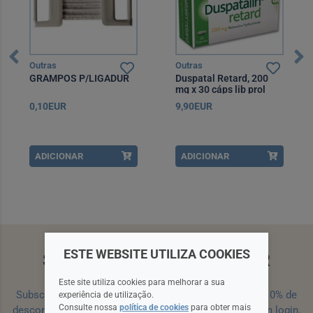
Outras
Outras
GRAMPOS P/LIGADUR
Duspatal Retard, 200
mg x 30 cáps lib prol
0,10EUR
9,90EUR
ADICIONAR
ADICIONAR
ESTE WEBSITE UTILIZA COOKIES
SUBSCREVA A NEWSLETTER
Este site utiliza cookies para melhorar a sua
Subscreva a nossa newsletter e receba um cupão de 10% de
experiência de utilização.
Consulte nossa
política de cookies
para obter mais
desconto para a sua próxima encomenda efetuada com login.