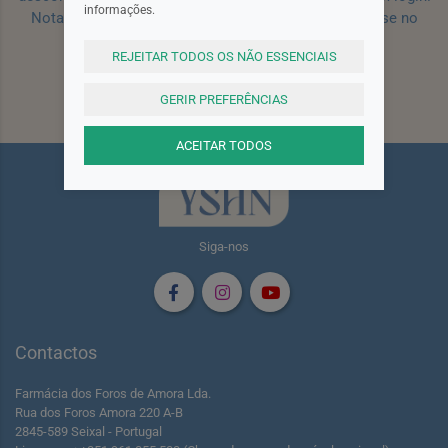
informações.
Nota: Para receber o cupão deverá primeiro registar-se no
site!
Registar
REJEITAR TODOS OS NÃO ESSENCIAIS
Subscrever
GERIR PREFERÊNCIAS
ACEITAR TODOS
Siga-nos
Contactos
Farmácia dos Foros de Amora Lda.
Rua dos Foros Amora 220 A-B
2845-589 Seixal - Portugal