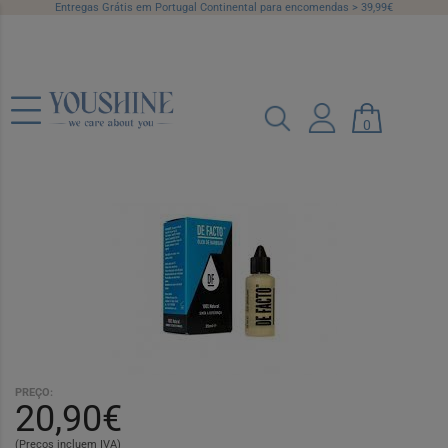
Entregas Grátis em Portugal Continental para encomendas > 39,99€
De Facto Ol Barbear 25Ml
0
Ref.: 6339879
PREÇO:
20,90€
(Preços incluem IVA)