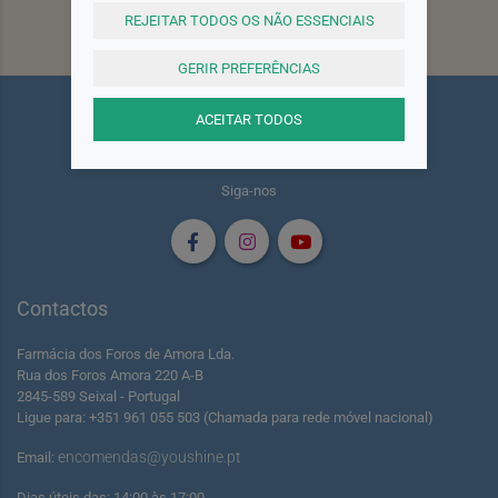
REJEITAR TODOS OS NÃO ESSENCIAIS
Subscrever
GERIR PREFERÊNCIAS
ACEITAR TODOS
Siga-nos
Contactos
Farmácia dos Foros de Amora Lda.
Rua dos Foros Amora 220 A-B
2845-589 Seixal - Portugal
Ligue para: +351 961 055 503 (Chamada para rede móvel nacional)
encomendas@youshine.pt
Email:
Dias úteis das: 14:00 às 17:00