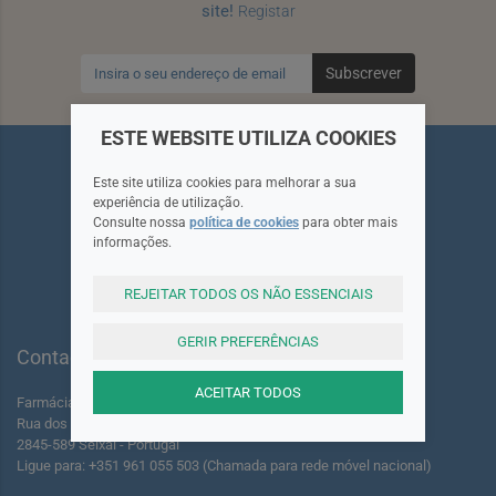
site!
Registar
Subscrever
ESTE WEBSITE UTILIZA COOKIES
Este site utiliza cookies para melhorar a sua
experiência de utilização.
Consulte nossa
política de cookies
para obter mais
Siga-nos
informações.
REJEITAR TODOS OS NÃO ESSENCIAIS
GERIR PREFERÊNCIAS
Contactos
ACEITAR TODOS
Farmácia dos Foros de Amora Lda.
Rua dos Foros Amora 220 A-B
2845-589 Seixal - Portugal
Ligue para: +351 961 055 503 (Chamada para rede móvel nacional)