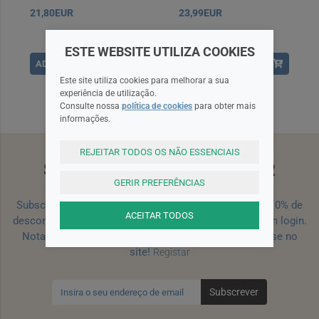
21,80EUR
23,99EUR
ESTE WEBSITE UTILIZA COOKIES
ADICIONAR
ADICIONAR
Este site utiliza cookies para melhorar a sua
experiência de utilização.
Consulte nossa
política de cookies
para obter mais
informações.
REJEITAR TODOS OS NÃO ESSENCIAIS
SUBSCREVA A NEWSLETTER
GERIR PREFERÊNCIAS
Subscreva a nossa newsletter e receba um cupão de 10% de
ACEITAR TODOS
desconto para a sua próxima encomenda efetuada com login.
Nota: Para receber o cupão deverá primeiro registar-se no
site!
Registar
Subscrever