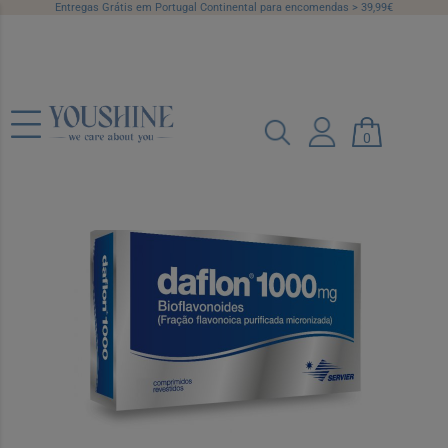
Entregas Grátis em Portugal Continental para encomendas > 39,99€
Daflon 1000 , 1000 mg Blister 60
0
Unidade(s) Comp revest pelic
Ref.: 5825955