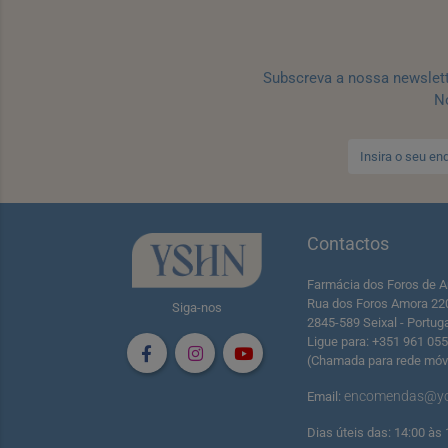
Subscreva a nossa newslet
No
Contactos
Farmácia dos Foros de A
Rua dos Foros Amora 22
Siga-nos
2845-589 Seixal - Portug
Ligue para: +351 961 05
(Chamada para rede móve
encomendas@yo
Email:
Dias úteis das: 14:00 às 