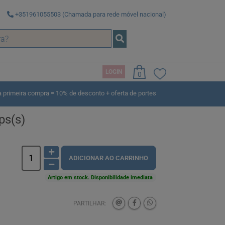
+351961055503 (Chamada para rede móvel nacional)
LOGIN
0
rimeira compra = 10% de desconto + oferta de portes
ps(s)
ADICIONAR AO CARRINHO
Artigo em stock. Disponibilidade imediata
PARTILHAR: