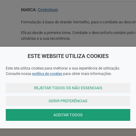
MARCA:
Cysticlean
Formulação à base de Arando Vermelho, para o combate ao desconfo
Eficaz desde a primeira toma. Combate o desconforto urinário pelo C
urinárias e a sua recorrência.
ESTE WEBSITE UTILIZA COOKIES
Modo de Utilização
Este site utiliza cookies para melhorar a sua experiência de utilização.
Consulte nossa
política de cookies
para obter mais informações.
Lista de Ingredientes
REJEITAR TODOS OS NÃO ESSENCIAIS
GERIR PREFERÊNCIAS
Precauções
ACEITAR TODOS