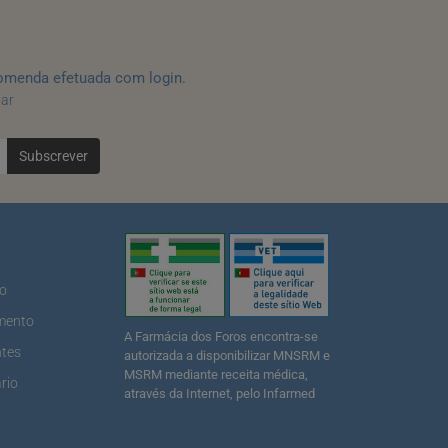
omenda efetuada com login.
tar
Subscrever
ão
mento
A Farmácia dos Foros encontra-se
ntes
autorizada a disponibilizar MNSRM e
MSRM mediante receita médica,
rio
através da Internet, pelo Infarmed