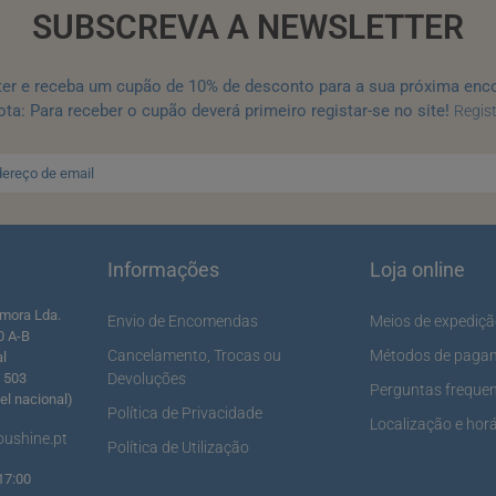
SUBSCREVA A NEWSLETTER
ter e receba um cupão de 10% de desconto para a sua próxima enc
ta: Para receber o cupão deverá primeiro registar-se no site!
Regis
Informações
Loja online
mora Lda.
Envio de Encomendas
Meios de expediç
0 A-B
Cancelamento, Trocas ou
Métodos de paga
al
5 503
Devoluções
Perguntas freque
l nacional)
Política de Privacidade
Localização e horá
ushine.pt
Política de Utilização
17:00