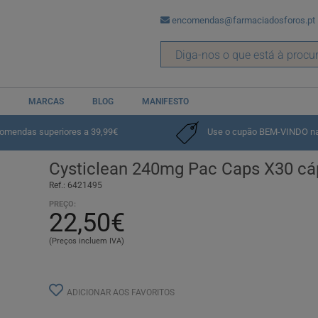
encomendas@farmaciadosforos.pt
MARCAS
BLOG
MANIFESTO
comendas superiores a 39,99€
Use o cupão BEM-VINDO na p
Cysticlean 240mg Pac Caps X30 cá
Ref.: 6421495
PREÇO:
22,50€
(Preços incluem IVA)
ADICIONAR AOS FAVORITOS