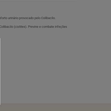
rto urinário provocado pelo Colibacilo.
olibacilo (cistites). Previne e combate infeções