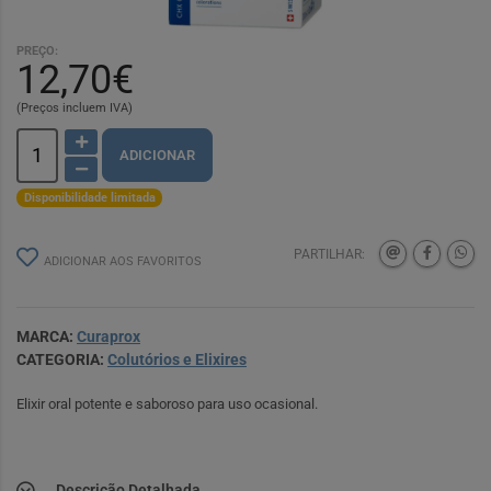
PREÇO:
12,70€
(Preços incluem IVA)
ADICIONAR
Disponibilidade limitada
PARTILHAR:
ADICIONAR AOS FAVORITOS
MARCA:
Curaprox
CATEGORIA:
Colutórios e Elixires
Elixir oral potente e saboroso para uso ocasional.
Descrição Detalhada