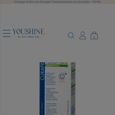
Entregas Grátis em Portugal Continental para encomendas > 39,99€
Curaprox Perio Plus Protect Colutório
200 ml
0
Ref.: 6272096