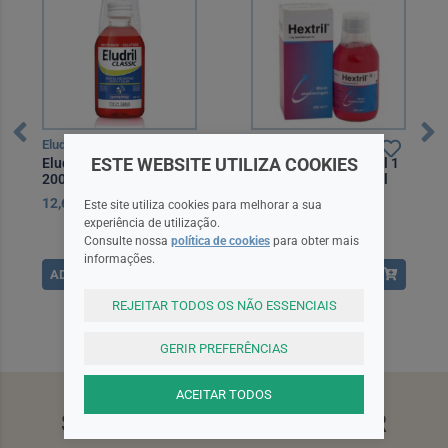
Eludril
Hextril
ESTE WEBSITE UTILIZA COOKIES
Eludril Classic Colutório
Hextril Solução Bucal 1
200 ml
mg/mL Frasco 200 ml
12,60EUR
9,60EUR
Este site utiliza cookies para melhorar a sua
experiência de utilização.
Consulte nossa
política de cookies
para obter mais
informações.
ADICIONAR
ADICIONAR
REJEITAR TODOS OS NÃO ESSENCIAIS
GERIR PREFERÊNCIAS
ACEITAR TODOS
SUBSCREVA A NEWSLETTER