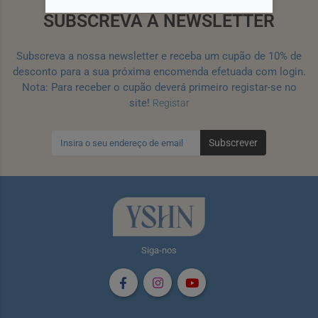
SUBSCREVA A NEWSLETTER
Subscreva a nossa newsletter e receba um cupão de 10% de
desconto para a sua próxima encomenda efetuada com login.
Nota: Para receber o cupão deverá primeiro registar-se no
site!
Registar
Subscrever
Siga-nos