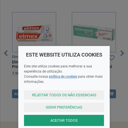
ESTE WEBSITE UTILIZA COOKIES
Elmex
Arthrodont
Elmex Proteção Cáries
Arthrodont Classic
Este site utiliza cookies para melhorar a sua
Profissional 75 ml
Pasta Dentífrica 75 ml
experiência de utilização.
7,99EUR
9,50EUR
Consulte nossa
política de cookies
para obter mais
informações.
ADICIONAR
ADICIONAR
REJEITAR TODOS OS NÃO ESSENCIAIS
GERIR PREFERÊNCIAS
ACEITAR TODOS