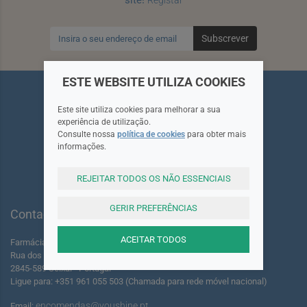
Subscrever
ESTE WEBSITE UTILIZA COOKIES
Este site utiliza cookies para melhorar a sua
experiência de utilização.
Consulte nossa
política de cookies
para obter mais
Siga-nos
informações.
REJEITAR TODOS OS NÃO ESSENCIAIS
GERIR PREFERÊNCIAS
Contactos
ACEITAR TODOS
Farmácia dos Foros de Amora Lda.
Rua dos Foros Amora 220 A-B
2845-589 Seixal - Portugal
Ligue para: +351 961 055 503 (Chamada para rede móvel nacional)
encomendas@youshine.pt
Email: