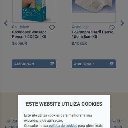
Cosmopor
Cosmopor
Cosmopor Waterpr
Cosmopor Steril Penso
Penso 7,2X5Cm X5
15cmx8cm X5
8,60EUR
8,10EUR
ADICIONAR
ADICIONAR
ESTE WEBSITE UTILIZA COOKIES
SUBSCREVA A NEWSLETTER
Este site utiliza cookies para melhorar a sua
Subscreva a nossa newsletter e receba um cupão de 10% de
experiência de utilização.
Consulte nossa
política de cookies
para obter mais
desconto para a sua próxima encomenda efetuada com login.