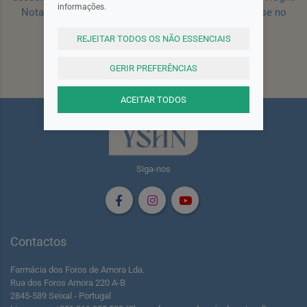
informações.
Nota: Para receber o cupão deverá primeiro registar-se no
site!
Registar
REJEITAR TODOS OS NÃO ESSENCIAIS
Subscrever
GERIR PREFERÊNCIAS
ACEITAR TODOS
Siga-nos
Contactos
Farmácia dos Foros de Amora Lda.
Rua dos Foros Amora 220 A-B
2845-589 Seixal - Portugal