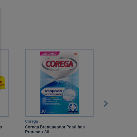
Corega
Corega
s
Corega Branqueador Pastilhas
Corega Max 
Protese x 30
Creme Fixador