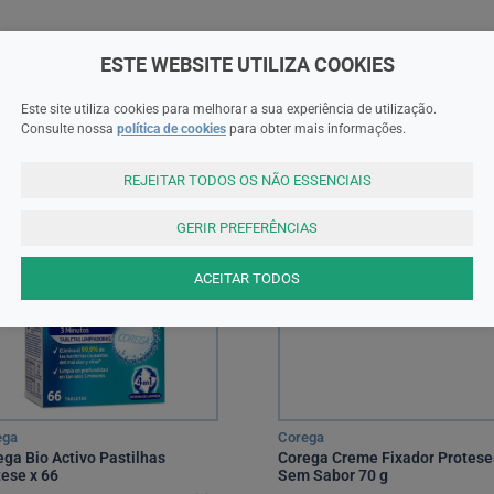
ESTE WEBSITE UTILIZA COOKIES
Este site utiliza cookies para melhorar a sua experiência de utilização.
Consulte nossa
política de cookies
para obter mais informações.
REJEITAR TODOS OS NÃO ESSENCIAIS
GERIR PREFERÊNCIAS
ACEITAR TODOS
ega
Corega
ega Bio Activo Pastilhas
Corega Creme Fixador Protese
tese x 66
Sem Sabor 70 g