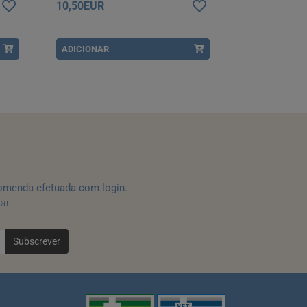
10,50EUR
11,90EUR
ADICIONAR
ADICIONAR
omenda efetuada com login.
tar
Subscrever