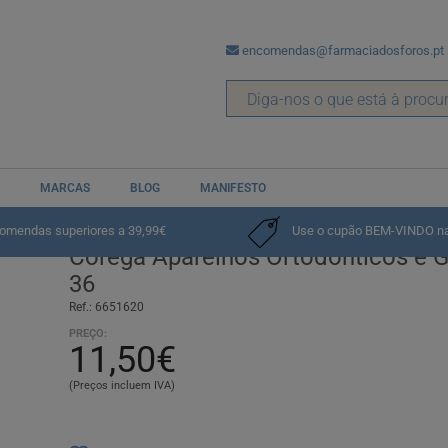
encomendas@farmaciadosforos.pt
MARCAS
BLOG
MANIFESTO
comendas superiores a 39,99€
Use o cupão BEM-VINDO na p
Corega Aparelhos Ortodônticos e G
36
Ref.: 6651620
PREÇO:
11,50€
(Preços incluem IVA)