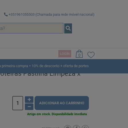
+351961055503 (Chamada para rede móvel nacional)
LOGIN
0
rimeira compra = 10% de desconto + oferta de portes
oteiras Pastilha Limpeza x
ADICIONAR AO CARRINHO
Artigo em stock. Disponibilidade imediata