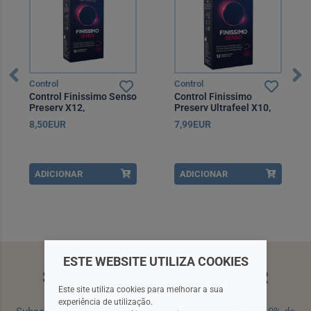
Control
Control
Control Finissimo Senso
Control Finissimo
Preserv X12,
Preserv Ultrafeel X10,
8,50EUR
7,99EUR
ADICIONAR
ADICIONAR
ESTE WEBSITE UTILIZA COOKIES
SUBSCREVA A NEWSLETTER
Este site utiliza cookies para melhorar a sua
experiência de utilização.