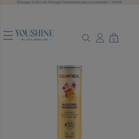
Entregas Grátis em Portugal Continental para encomendas > 39,99€
Control Gel Massag Almond Hammam
0
200ml,
Ref.: 7254268