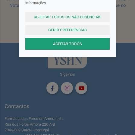
informações.
Nota: Para receber o cupão deverá primeiro registar-se no
site!
Registar
REJEITAR TODOS OS NÃO ESSENCIAIS
Subscrever
GERIR PREFERÊNCIAS
ACEITAR TODOS
Siga-nos
Contactos
Farmácia dos Foros de Amora Lda.
Rua dos Foros Amora 220 A-B
2845-589 Seixal - Portugal