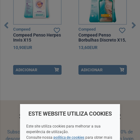
Compeed
Compeed
Compeed Penso Herpes
Compeed Penso
Invis X15
Borbulhas Discreto X15,
10,90EUR
13,60EUR
ADICIONAR
ADICIONAR
ESTE WEBSITE UTILIZA COOKIES
SUBSCREVA A NEWSLETTER
Este site utiliza cookies para melhorar a sua
Subscreva a nossa newsletter e receba um cupão de 10% de
experiência de utilização.
Consulte nossa
política de cookies
para obter mais
desconto para a sua próxima encomenda efetuada com login.