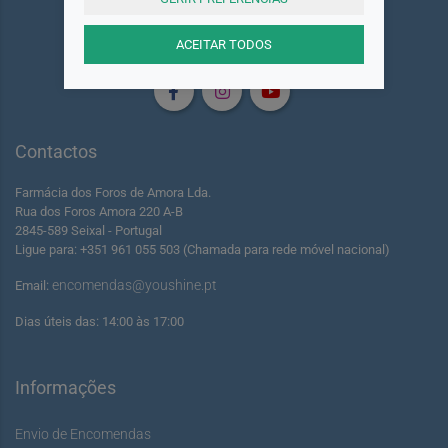
ACEITAR TODOS
Siga-nos
Contactos
Farmácia dos Foros de Amora Lda.
Rua dos Foros Amora 220 A-B
2845-589 Seixal - Portugal
Ligue para: +351 961 055 503 (Chamada para rede móvel nacional)
encomendas@youshine.pt
Email:
Dias úteis das: 14:00 às 17:00
Informações
Envio de Encomendas