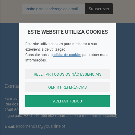
Subscrever
ESTE WEBSITE UTILIZA COOKIES
Este site utiliza cookies para melhorar a sua
experiência de utilização.
Siga-nos
Consulte nossa
política de cookies
para obter mais
informações.
REJEITAR TODOS OS NÃO ESSENCIAIS
Contactos
GERIR PREFERÊNCIAS
Farmácia dos Foros de Amora Lda.
ACEITAR TODOS
Rua dos Foros Amora 220 A-B
2845-589 Seixal - Portugal
Ligue para: +351 961 055 503 (Chamada para rede móvel nacional)
encomendas@youshine.pt
Email: