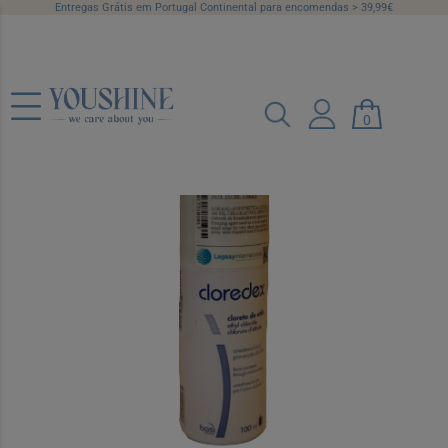
Entregas Grátis em Portugal Continental para encomendas > 39,99€
Cloredex Spray Cloreto Etilo 100ml
0
Ref.: 6181586