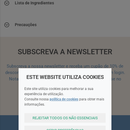
Lista de Ingredientes
Precauções
SUBSCREVA A NEWSLETTER
Subscreva a nossa newsletter e receba um cupão de 10% de
desconto para a sua próxima encomenda efetuada com login.
ESTE WEBSITE UTILIZA COOKIES
Nota: Para receber o cupão deverá primeiro registar-se no
site!
Registar
Este site utiliza cookies para melhorar a sua
experiência de utilização.
Consulte nossa
política de cookies
para obter mais
Subscrever
informações.
REJEITAR TODOS OS NÃO ESSENCIAIS