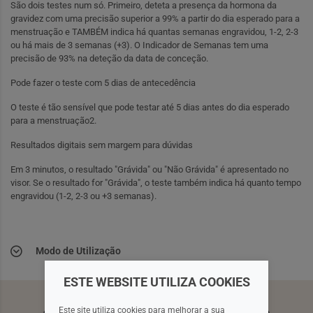
São dois testes num só. Primeiro, deteta a presença da hormona da
gravidez com uma precisão superior a 99% a partir do dia esperado para a
menstruação e TAMBÉM indica há quantas semanas engravidou, 1-2, 2-3
ou há mais de 3 semanas (+3). O Indicador de Semanas tem uma
precisão de 93% na deteção da data de conceção.
Pode fazer o teste com 5 dias de antecedência
O teste é tão sensível que pode testar até 5 dias antes do dia esperado
para a menstruação2.
Resultados digitais sem margem para dúvidas
Em 3 minutos, o resultado "Grávida" ou "Não Grávida" é apresentado no
visor. Se o resultado for "Grávida", o teste também indica há quanto tempo
engravidou (1-2, 2-3 ou +3 semanas).
Modo de Utilização
ESTE WEBSITE UTILIZA COOKIES
Este site utiliza cookies para melhorar a sua