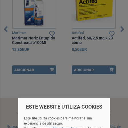
Marimer
Actifed
Marimer Nariz Entupido
Actifed, 60/2,5 mg x 20
Constipação100Ml
comp
12,85EUR
8,50EUR
ADICIONAR
ADICIONAR
ESTE WEBSITE UTILIZA COOKIES
SUBSCREVA A NEWSLETTER
Este site utiliza cookies para melhorar a sua
experiência de utilização.
Subscreva a nossa newsletter e receba um cupão de 10% de