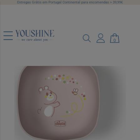
Entregas Grátis em Portugal Continental para encomendas > 39,99€
Chicco Tigela com Tampa Rosa +6
0
Meses
Ref.: 7527887