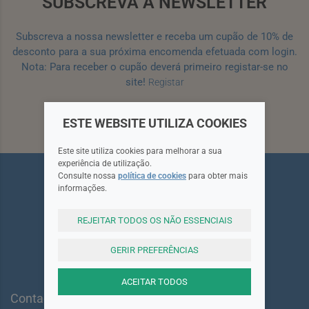
SUBSCREVA A NEWSLETTER
Subscreva a nossa newsletter e receba um cupão de 10% de
desconto para a sua próxima encomenda efetuada com login.
Nota: Para receber o cupão deverá primeiro registar-se no
site!
Registar
Subscrever
ESTE WEBSITE UTILIZA COOKIES
Este site utiliza cookies para melhorar a sua
experiência de utilização.
Consulte nossa
política de cookies
para obter mais
informações.
REJEITAR TODOS OS NÃO ESSENCIAIS
Siga-nos
GERIR PREFERÊNCIAS
ACEITAR TODOS
Contactos