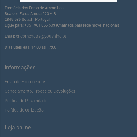
Farmácia dos Foros de Amora Lda.
Rua dos Foros Amora 220 A-B
2845-589 Seixal - Portugal
Ligue para: +351 961 055 503 (Chamada para rede móvel nacional)
encomendas@youshine.pt
Email:
Dias úteis das: 14:00 às 17:00
Informações
Envio de Encomendas
Cancelamento, Trocas ou Devoluções
Política de Privacidade
Política de Utilização
Loja online