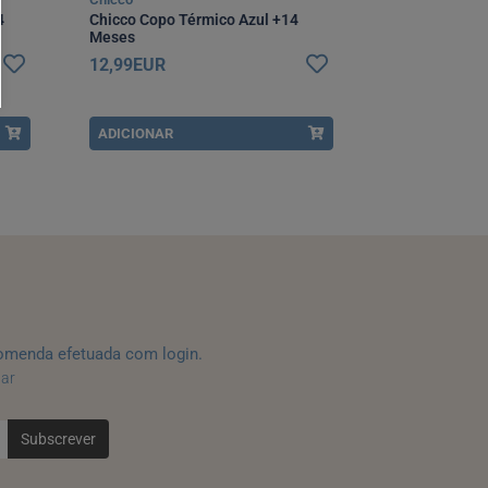
4
Chicco Copo Térmico Azul +14
Chicco Copo 
Meses
Meses
12,99EUR
12,99EUR
ADICIONAR
ADICIONAR
omenda efetuada com login.
tar
Subscrever