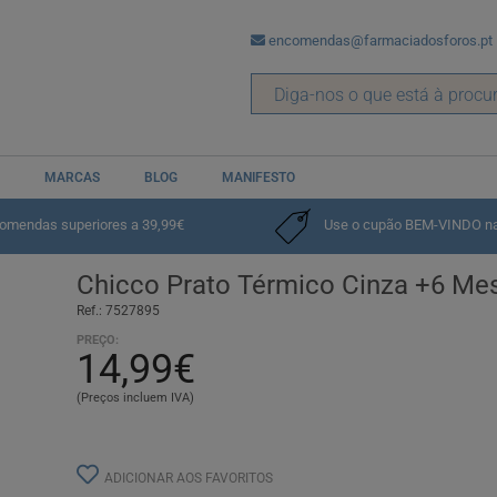
encomendas@farmaciadosforos.pt
MARCAS
BLOG
MANIFESTO
ção
comendas superiores a 39,99€
Use o cupão BEM-VINDO na p
Chicco Prato Térmico Cinza +6 Me
Ref.: 7527895
PREÇO:
14,99€
(Preços incluem IVA)
ADICIONAR AOS FAVORITOS