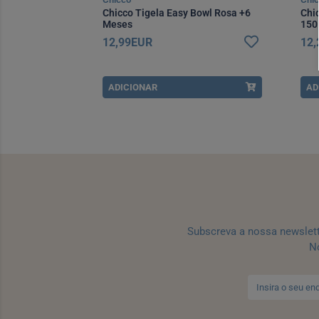
 Rosa +14
Chicco Tigela Easy Bowl Rosa +6
Chi
Meses
150
12,99EUR
12
ADICIONAR
AD
Subscreva a nossa newslet
No