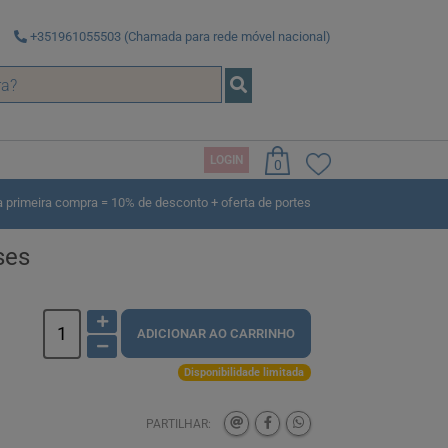
+351961055503 (Chamada para rede móvel nacional)
LOGIN
0
rimeira compra = 10% de desconto + oferta de portes
ses
ADICIONAR AO CARRINHO
Disponibilidade limitada
PARTILHAR: