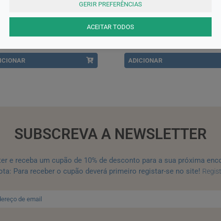
GERIR PREFERÊNCIAS
cco Biberão Perfect Easy Verde
Chicco Copo Térmico Cinza +1
 ml +0 Meses Fluxo Lento
Meses
ACEITAR TODOS
,20EUR
12,99EUR
ICIONAR
ADICIONAR
SUBSCREVA A NEWSLETTER
ter e receba um cupão de 10% de desconto para a sua próxima enc
ta: Para receber o cupão deverá primeiro registar-se no site!
Regis