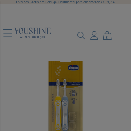
Entregas Grátis em Portugal Continental para encomendas > 39,99€
Chicco Pack Escova Primeiros Dentes
0
6-36 Meses Azul/Amarelo x2
Ref.: 7306316