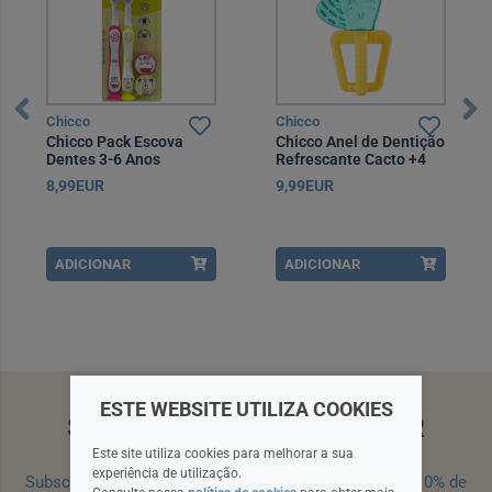
Chicco
Chicco
Chicco Pack Escova
Chicco Anel de Dentição
Dentes 3-6 Anos
Refrescante Cacto +4
Hipopótamo/Panda x2
Meses
8,99EUR
9,99EUR
ADICIONAR
ADICIONAR
ESTE WEBSITE UTILIZA COOKIES
SUBSCREVA A NEWSLETTER
Este site utiliza cookies para melhorar a sua
experiência de utilização.
Subscreva a nossa newsletter e receba um cupão de 10% de