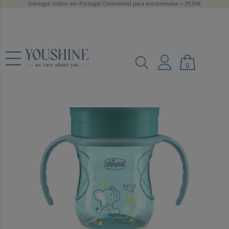
Entregas Grátis em Portugal Continental para encomendas > 39,99€
Chicco Copo de Refeição Azul +12
0
Meses
Ref.: 7527960