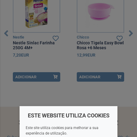
Nestle
Chicco
Nestle Sinlac Farinha
Chicco Tigela Easy Bowl
250G 4M+
Rosa +6 Meses
7,20EUR
12,99EUR
ADICIONAR
ADICIONAR
ESTE WEBSITE UTILIZA COOKIES
SUBSCREVA A NEWSLETTER
Este site utiliza cookies para melhorar a sua
experiência de utilização.