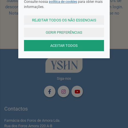
Subscreva a nossa newsletter e receba um cupão de 10% de
Consulte nossa
política de cookies
para obter mais
desconto para a sua próxima encomenda efetuada com login.
informações.
Nota: Para receber o cupão deverá primeiro registar-se no
site!
Registar
REJEITAR TODOS OS NÃO ESSENCIAIS
GERIR PREFERÊNCIAS
Subscrever
ACEITAR TODOS
Siga-nos
Contactos
Farmácia dos Foros de Amora Lda.
Rua dos Foros Amora 220 A-B