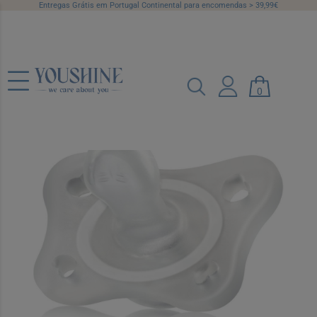
Entregas Grátis em Portugal Continental para encomendas > 39,99€
Chicco Chupeta Mini Soft Neutro 0-2
0
Meses
Ref.: 7409565