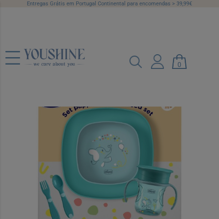
Entregas Grátis em Portugal Continental para encomendas > 39,99€
Chicco All You Need Conjunto Papa
0
Azul +12 Meses
Ref.: 7527754