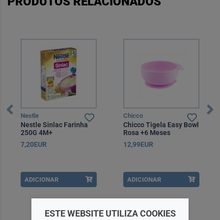
PRODUTOS RELACIONADOS
Nestle
Chicco
Nestle Sinlac Farinha
Chicco Tigela Easy Bowl
250G 4M+
Rosa +6 Meses
7,20EUR
12,99EUR
ADICIONAR
ADICIONAR
ESTE WEBSITE UTILIZA COOKIES