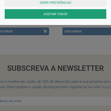
cco
Chicco
GERIR PREFERÊNCIAS
cco Benessere Well-Being
Chicco Tetina P5 Silicone +6
ina Silicone +4 Meses Fluxo
Meses Papa x2
ido x2
ACEITAR TODOS
99EUR
9,99EUR
ICIONAR
ADICIONAR
SUBSCREVA A NEWSLETTER
ter e receba um cupão de 10% de desconto para a sua próxima enc
ta: Para receber o cupão deverá primeiro registar-se no site!
Regis