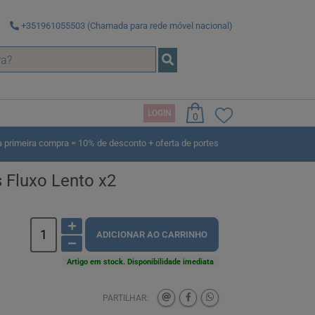
+351961055503 (Chamada para rede móvel nacional)
LOGIN
0
rimeira compra = 10% de desconto + oferta de portes
 Fluxo Lento x2
ADICIONAR AO CARRINHO
Artigo em stock. Disponibilidade imediata
PARTILHAR: