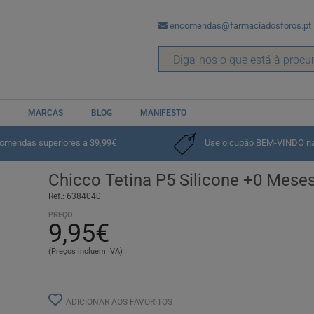
encomendas@farmaciadosforos.pt
MARCAS
BLOG
MANIFESTO
comendas superiores a 39,99€
Use o cupão BEM-VINDO na p
Chicco Tetina P5 Silicone +0 Meses
Ref.: 6384040
PREÇO:
9,95€
(Preços incluem IVA)
ADICIONAR AOS FAVORITOS