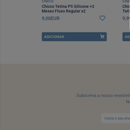
Chicco
Chi
Chicco Tetina P5 Silicone +2
Chi
Meses Fluxo Regular x2
Tet
Ráp
9,00EUR
9,
ADICIONAR
AD
Subscreva a nossa newslet
No