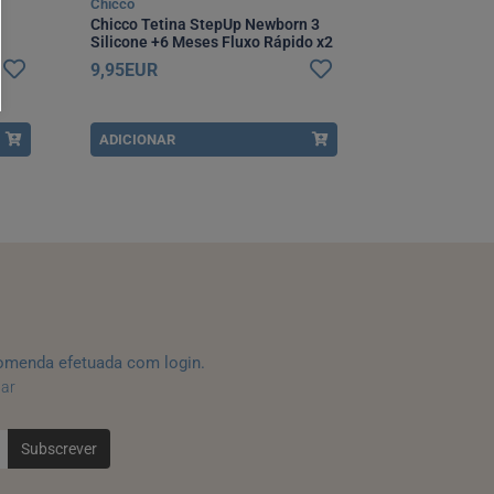
Chicco
Chicco Tetina StepUp Newborn 3
Silicone +6 Meses Fluxo Rápido x2
9,95EUR
ADICIONAR
omenda efetuada com login.
tar
Subscrever